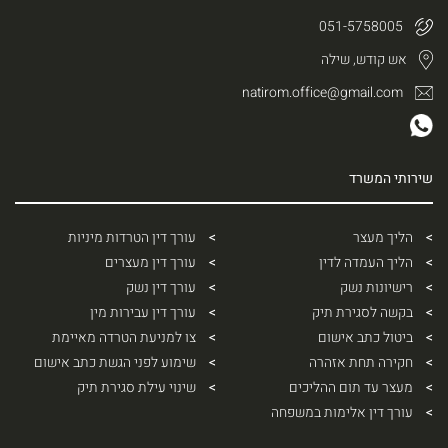
051-5758005
אש קודש, שילה
natirom.office@gmail.com
שירותי המשרד
הליך מעצר
עורך דין הטרדות מיניות
הליך העמדה לדין
עורך דין מעצרים
רישיונות נשק
עורך דין נשק
בקשה לסגירת תיק
עורך דין עבירות מין
ביטול כתב אישום
צו למניעת הטרדה מאיימת
חקירה תחת אזהרה
שימוע לפני הגשת כתב אישום
מעצר עד תום ההליכים
שינוי עילת סגירת תיק
עורך דין אלימות במשפחה