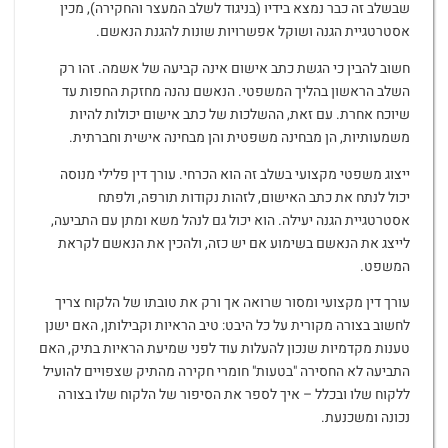
שבשלב זה כבר נמצא בידיו (בניגוד לשלב המעצר והחקירה), מכין
אסטרטגיית הגנה ושוקל אפשרויות שונות להגנת הנאשם.
חשוב להבין כי הגשת כתב אישום אינה קביעה של אשמה. זהו רק
השלב הראשון בהליך המשפטי. הנאשם נהנה מחזקת החפות עד
שיוכח אחרת. עם זאת, ההשלכות של כתב אישום יכולות להיות
משמעותיות, הן מבחינה משפטית והן מבחינה אישית וחברתית.
ייצוג משפטי מקצועי בשלב זה הוא הכרחי. עורך דין פלילי מנוסה
יכול לנתח את כתב האישום, לזהות נקודות תורפה, ולפתח
אסטרטגיית הגנה יעילה. הוא יכול גם לנהל משא ומתן עם התביעה,
לייצג את הנאשם בשימוע אם יש כזה, ולהכין את הנאשם לקראת
המשפט.
עורך דין מקצועי ומסור שרואה אך ורק את טובתו של הלקוח צריך
לחשוב בצורה מקורית על כל היבט: טיב הראיות וקבילותן, האם ישנן
טענות מקדמיות שנכון להעלות עוד לפני שמיעת הראיות בתיק, האם
התביעה לא החסירה "בטעות" חומרי חקירה מהתיק שצפויים להועיל
ללקוח שלו ובכלל – איך לספר את הסיפור של הלקוח שלו בצורה
נכונה ומשכנעת.