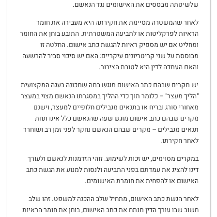
שלשיטתה מבססים את האישומים נגד הנאשם.
לאחר שהמשטרה מסיימת את חקירתה היא מעבירה את חומר
הראיות לפרקליטות או לתביעה המשטרתית. התובע בוחן את החומר
ומחליט אם יש מספיק ראיות להגשת כתב אישום. החלטה זו
מבוססת על שני קריטריונים עיקריים: האם יש סיכוי סביר להרשעה
והאם העמדה לדין היא לטובת הציבור.
יש מקרים שבהם כתב האישום מוגש במה שמכונה בעגה המקצועית
"הליך מעצר" – כלומר תוך כדי ההליך במסגרתו הנאשם מצוי במעצר
מאחורי סורג ובריח או בתנאים מגבילים חלופיים למעצר, וישנם
מקרים שבהם כתב אישום מוגש שעה שהנאשם כלל אינו תחת
תנאים מגבילים – מקרים שבהם הנאשם נחקר לפני זמן רב ושוחרר
לאחר חקירתו.
במקרים מסוימים, יש זכות לשימוע. זוהי הזדמנות לנאשם ולעורך
דינו להציג את עמדתם בפני התביעה ולנסות למנוע את הגשת כתב
האישום או להפחית את חומרת האישומים.
לאחר הגשת כתב האישום, מתחיל שלב ההכנה למשפט. זהו שלב
חשוב שבו עורך הדין מנתח את כתב האישום, בוחן את חומר הראיות