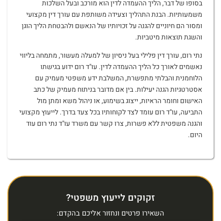
בסופו של דבר, הליך ההעמדה לדין הוא מורכב ובעל השלכות
משמעותיות. הבנת התהליך וצעידה משותפת עם עורך דין מקצועי
ומסור הם חיוניים להגנה על זכויותיו של הנאשם ולהבטחת הליך הוגן
והשגת תוצאות מיטביות.
נתי רום, עורך דין פלילי בעל ניסיון של למעלה מעשור, מתמחה בליווי
נאשמים לאורך כל הליך ההעמדה לדין. עו"ד רום ידוע בגישתו
הלוחמנית והבלתי מתפשרת, המשלבת ידע משפטי מעמיק עם
אסטרטגיות הגנה יעילות. בין אם מדובר בניתוח מעמיק של כתב
האישום וחומר הראיות, ייצוג בשימוע, או ניהול משא ומתן מול
התביעה, עו"ד רום עומד לצד לקוחותיו בכל צעד בדרך. לייעוץ מקצועי
והגנה משפטית ללא פשרות, צרו קשר עם משרד עו"ד נתי רום עוד
היום.
זקוקים לייעוץ משפטי?
השאירו פרטים ונחזור אליכם בהקדם: