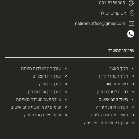
051-5758005
אש קודש, שילה
natirom.office@gmail.com
שירותי המשרד
הליך מעצר
עורך דין הטרדות מיניות
הליך העמדה לדין
עורך דין מעצרים
רישיונות נשק
עורך דין נשק
בקשה לסגירת תיק
עורך דין עבירות מין
ביטול כתב אישום
צו למניעת הטרדה מאיימת
חקירה תחת אזהרה
שימוע לפני הגשת כתב אישום
מעצר עד תום ההליכים
שינוי עילת סגירת תיק
עורך דין אלימות במשפחה