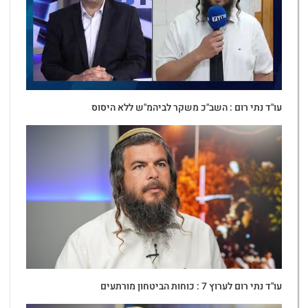
עו"ד נתי רום : השב"כ משקר לביהמ"ש ללא היסוס
עו"ד נתי רום לערוץ 7 : כוחות הביטחון מורתעים