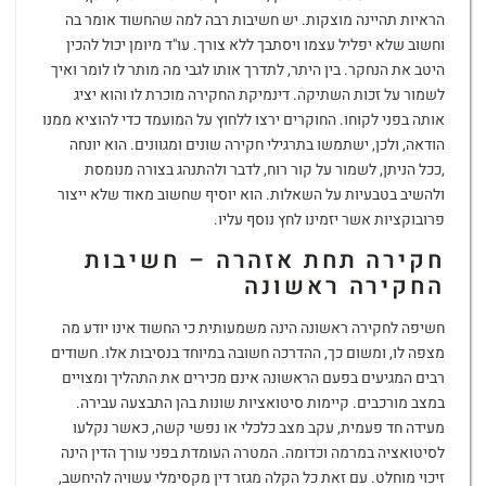
הראיות תהיינה מוצקות. יש חשיבות רבה למה שהחשוד אומר בה
וחשוב שלא יפליל עצמו ויסתבך ללא צורך. עו"ד מיומן יכול להכין
היטב את הנחקר. בין היתר, לתדרך אותו לגבי מה מותר לו לומר ואיך
לשמור על זכות השתיקה. דינמיקת החקירה מוכרת לו והוא יציג
אותה בפני לקוחו. החוקרים ירצו ללחוץ על המועמד כדי להוציא ממנו
הודאה, ולכן, ישתמשו בתרגילי חקירה שונים ומגוונים. הוא יונחה
,ככל הניתן, לשמור על קור רוח, לדבר ולהתנהג בצורה מנומסת
ולהשיב בטבעיות על השאלות. הוא יוסיף שחשוב מאוד שלא ייצור
פרובוקציות אשר יזמינו לחץ נוסף עליו.
חקירה תחת אזהרה – חשיבות
החקירה ראשונה
חשיפה לחקירה ראשונה הינה משמעותית כי החשוד אינו יודע מה
מצפה לו, ומשום כך, ההדרכה חשובה במיוחד בנסיבות אלו. חשודים
רבים המגיעים בפעם הראשונה אינם מכירים את התהליך ומצויים
במצב מורכבים. קיימות סיטואציות שונות בהן התבצעה עבירה.
מעידה חד פעמית, עקב מצב כלכלי או נפשי קשה, כאשר נקלעו
לסיטואציה במרמה וכדומה. המטרה העומדת בפני עורך הדין הינה
זיכוי מוחלט. עם זאת כל הקלה מגזר דין מקסימלי עשויה להיחשב,