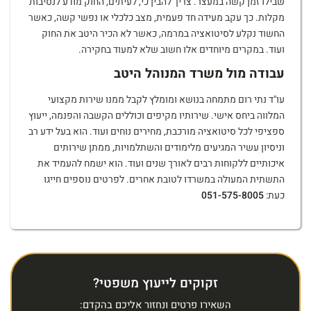
שבילו זמן קשה במעצר. צריך להבין כי, לעיתים, החוק מודע לנסיבות
מקלות. כך עקב מעידה חד פעמית, מצב כלכלי או נפשי קשה, כאשר
החשוד נקלע לסיטואציה במרמה, כאשר לא הכיר היטב את החוק
ועוד. במקרים מיוחדים אלו חשוב שלא למעוד בחקירה.
עבודה מול משרד המנוהל היטב
עו"ד נתי רום מתמחה בנושא ומומלץ לקבל ממנו שירות מקצועי
המלווה ביחס אישי. שירותיו מקיפים וכוללים הקשבה והפנמה, ייעוץ
ספציפי לכל סיטואציה מורכבת, מחירים נוחים ועוד. הוא בעל ידע רב
וניסיון עשיר המגיעים מלימודים והשתלמויות, ממתן שירותים
איכותיים ללקוחות רבים לאורך שנים ועוד. הוא ישמח להעמיד את
התשתית המעולה במשרדו לטובת אחרים. לפרטים נוספים חייגו
כעת:
051-575-8005
זקוקים לייעוץ משפטי?
השאירו פרטים ונחזור אליכם בהקדם: