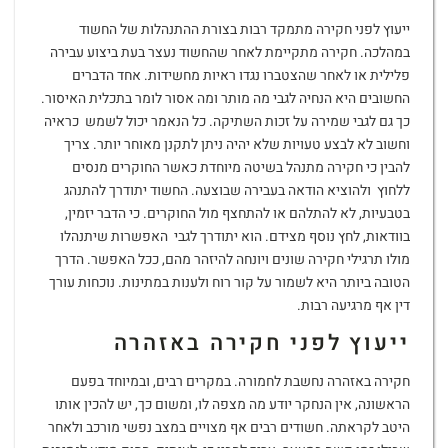
ייעוץ לפני חקירה מתמקד רבות בצורת ההתנהלות של החשוד
במהלכה. חקירה מתקיימת לאחר שהחשוד נעצר בעת ביצוע עבירה
פלילית או לאחר שהצטברו נגדו ראיות מחשידות. אחד הדברים
החשובים היא הנחיה לגבי מה מותר ומה אסור לומר בתכלית האיסור.
כך גם לגבי שמירה על זכות השתיקה. כל הנאמר יכול לשמש כראיה
וחשוב לא לבצע טעויות שלא יהיה ניתן לתקנן מאוחר יותר. צריך
להבין כי חקירה מתנהל בשיטה מיוחדת כאשר החוקרים מנסים
ללחוץ ולהוציא הודאה בעבירה שבוצעה. החשוד יתודרך להתנהג
בטבעיות, לא להתלהם או להתחצף מול החוקרים. כי הדבר יזמין,
בוודאות, לחץ נוסף מצידם. הוא יתודרך לגבי האפשרות שיתנהלו
מולו תרגילי חקירה שונים ויונחה להיזהר מהם, ככל האפשר. הדרך
הטובה ביותר היא לשמור על קור רוח ולענות במתינות. נוכחות עורך
דין אף מרגיעה רבות.
ייעוץ לפני חקירה באזהרה
חקירה באזהרה נחשבת לחמורה. במקרים רבים, ובמיוחד בפעם
הראשונה, אין הנחקר יודע מה מצפה לו, ומשום כך, יש להכין אותו
היטב לקראתה. חשודים רבים אף מצויים במצב נפשי מורכב ולאחר